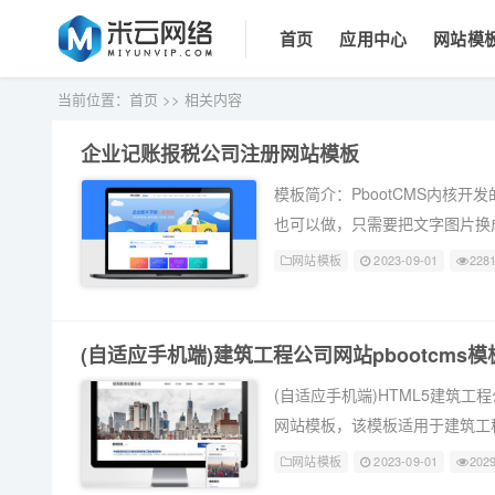
首页
应用中心
网站模
当前位置：
首页
>>
相关内容
企业记账报税公司注册网站模板
模板简介：PbootCMS内核
也可以做，只需要把文字图片换
带测试数据！1、手工书写DIV
网站模板
2023-09-01
228
3、SEO框架布局，栏目及文章
程、安全及备份教程。5、后台直接
(自适应手机端)建筑工程公司网站pbootcms
(自适应手机端)HTML5建筑工程
网站模板，该模板适用于建筑工
图片换成其他行业的即可；自适
网站模板
2023-09-01
202
所有页面均都能完全自定义标题/