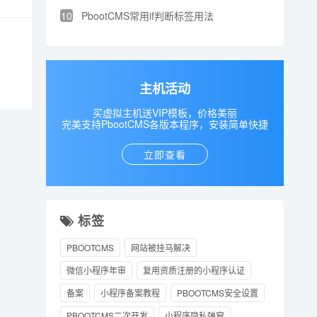
10
PbootCMS常用if判断标签用法
主机活动
买虚拟主机送VIP模板，价格美丽
完美支持PbootCMS各版本程序，安装简单快捷
立即查看
标签
PBOOTCMS
网站被挂马解决
微信小程序年审
复用资质注册的小程序认证
备案
小程序备案教程
PBOOTCMS安全设置
PBOOTCMS二次开发
小程序隐私弹窗