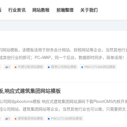
板
行业资讯
网站教程
前端整理
关于我们
开发的网站模板，该模板适用于财务会计网站、财税网站等企业，当然其他行
成其他行业的即可；PC+WAP，同一个后台，数据即时同步，简单适用！
+CSS、代码精简无冗余。2、自适应结构，全球先进技术，高端视觉体验
1
0
代理记账网站模板
报税公司网站模板
PBOOTCMS网站模板
页均可独立设置标题/关键词/描述。4、附带测试数据、安装教程、入门教
修改···
模板,响应式建筑集团网站模板
公司网站pbootcms模板 响应式建筑集团网站源码下载PbootCMS内核开
程公司网站、建筑集团网站等企业，当然其他行业也可以做，只需要把文
应，同一个后台，数据即时同步，简单适用！附带测试数据！ 友好的seo
9
0
建筑集团网站模板
PBOOTCMS网站模板
关键词/描述，PHP程序，安全、稳定、快速；用低成本获取源源不断订