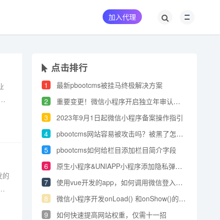
加入代理
点击排行
1
最新pbootcms被挂马终极解决方案
业
附
2
重要变更！微信小程序开启独立年审认证政策！
。
3
2023年9月1日起微信小程序备案操作指引
4
pbootcms网站容易被攻击吗？被黑了怎么办
5
pbootcms如何给栏目添加栏目简介字段
6
原生小程序&UNIAPP小程序添加​隐私弹窗教程
发的
7
使用vue开发的app，如何调用微信登入啊？
字
8
微信小程序开发onLoad() 和onShow()的区别
，
9
如何快速提高网站权重，仅需十一招
单！