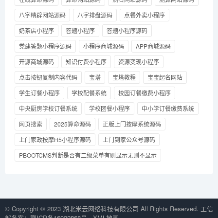
八字精辟网站源码
八字排盘源码
点餐外卖小程序
奶茶店小程序
答题小程序
答题小程序源码
党建答题小程序源码
小程序商城源码
APP商城源码
开源商城源码
知识付费小程序
资源变现小程序
点击按钮复制内容代码
宝塔
宝塔教程
宝宝起名网站
学生订餐小程序
学校配餐系统
校园订餐缴费小程序
中央厨房学校订餐系统
学校团餐小程序
中小学订餐缴费系统
网页搜索
2025算命源码
正版上门按摩系统源码
上门家政按摩H5小程序源码
上门到家公众号源码
PBOOTCMS判断是否有二级菜单有则显示无则不显示
© Copyright © 2023 湖北米云网络科技有限公司 All Rights Reserved. 工信
部备案：
鄂ICP备16022868号
XML地图