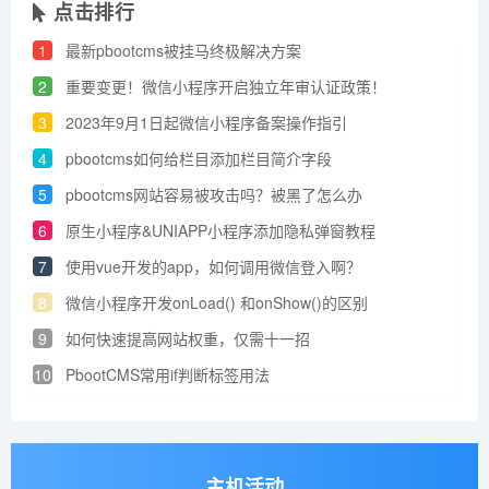
点击排行
1
最新pbootcms被挂马终极解决方案
2
重要变更！微信小程序开启独立年审认证政策！
3
2023年9月1日起微信小程序备案操作指引
4
pbootcms如何给栏目添加栏目简介字段
5
pbootcms网站容易被攻击吗？被黑了怎么办
6
原生小程序&UNIAPP小程序添加​隐私弹窗教程
7
使用vue开发的app，如何调用微信登入啊？
8
微信小程序开发onLoad() 和onShow()的区别
9
如何快速提高网站权重，仅需十一招
10
PbootCMS常用if判断标签用法
主机活动