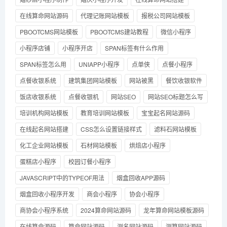
在线算命网站源码
代理记账网站模板
报税公司网站模板
PBOOTCMS网站模板
PBOOTCMS建站教程
微信小程序
小程序店铺
小程序开店
SPAN标签有什么作用
SPAN标签怎么用
UNIAPP小程序
点单侠
点餐小程序
点餐收银系统
建筑集团网站模板
网站被黑
餐饮收银软件
饭店收银系统
点餐收银机
网站SEO
网站SEO标题怎么写
培训机构网站模板
教育培训网站模板
宝宝起名网站源码
在线起名网站搭建
CSS怎么设置链接样式
滤料石网站模板
化工企业网站模板
石材网站模板
烘焙店小程序
蛋糕店小程序
校园订餐小程序
JAVASCRIPT中的TYPEOF用法
烟盒回收APP源码
烟盒回收小程序开发
商会小程序
协会小程序
商协会小程序系统
2024算命网站源码
龙年算命网站模板源码
在线算命源码
算命网站源码
测名网站源码
测算网站源码