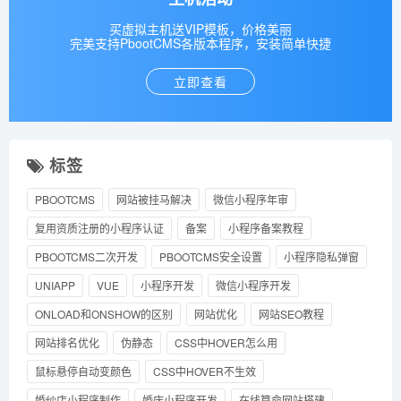
买虚拟主机送VIP模板，价格美丽
完美支持PbootCMS各版本程序，安装简单快捷
立即查看
标签
PBOOTCMS
网站被挂马解决
微信小程序年审
复用资质注册的小程序认证
备案
小程序备案教程
PBOOTCMS二次开发
PBOOTCMS安全设置
小程序隐私弹窗
UNIAPP
VUE
小程序开发
微信小程序开发
ONLOAD和ONSHOW的区别
网站优化
网站SEO教程
网站排名优化
伪静态
CSS中HOVER怎么用
鼠标悬停自动变颜色
CSS中HOVER不生效
婚纱店小程序制作
婚庆小程序开发
在线算命网站搭建