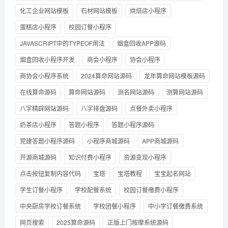
化工企业网站模板
石材网站模板
烘焙店小程序
蛋糕店小程序
校园订餐小程序
JAVASCRIPT中的TYPEOF用法
烟盒回收APP源码
烟盒回收小程序开发
商会小程序
协会小程序
商协会小程序系统
2024算命网站源码
龙年算命网站模板源码
在线算命源码
算命网站源码
测名网站源码
测算网站源码
八字精辟网站源码
八字排盘源码
点餐外卖小程序
奶茶店小程序
答题小程序
答题小程序源码
党建答题小程序源码
小程序商城源码
APP商城源码
开源商城源码
知识付费小程序
资源变现小程序
点击按钮复制内容代码
宝塔
宝塔教程
宝宝起名网站
学生订餐小程序
学校配餐系统
校园订餐缴费小程序
中央厨房学校订餐系统
学校团餐小程序
中小学订餐缴费系统
网页搜索
2025算命源码
正版上门按摩系统源码