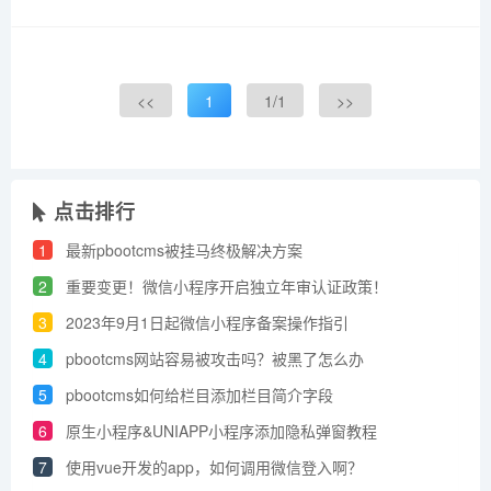
<<
1
1/1
>>
点击排行
1
最新pbootcms被挂马终极解决方案
2
重要变更！微信小程序开启独立年审认证政策！
3
2023年9月1日起微信小程序备案操作指引
4
pbootcms网站容易被攻击吗？被黑了怎么办
5
pbootcms如何给栏目添加栏目简介字段
6
原生小程序&UNIAPP小程序添加​隐私弹窗教程
7
使用vue开发的app，如何调用微信登入啊？