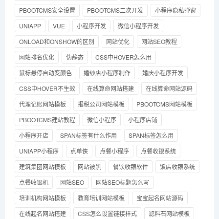
PBOOTCMS安全设置
PBOOTCMS二次开发
小程序隐私弹窗
UNIAPP
VUE
小程序开发
微信小程序开发
ONLOAD和ONSHOW的区别
网站优化
网站SEO教程
网站排名优化
伪静态
CSS中HOVER怎么用
鼠标悬停自动变颜色
婚纱店小程序制作
婚庆小程序开发
CSS中HOVER不生效
在线算命网站搭建
在线算命网站源码
代理记账网站模板
报税公司网站模板
PBOOTCMS网站模板
PBOOTCMS建站教程
微信小程序
小程序店铺
小程序开店
SPAN标签有什么作用
SPAN标签怎么用
UNIAPP小程序
点单侠
点餐小程序
点餐收银系统
建筑集团网站模板
网站被黑
餐饮收银软件
饭店收银系统
点餐收银机
网站SEO
网站SEO标题怎么写
培训机构网站模板
教育培训网站模板
宝宝起名网站源码
在线起名网站搭建
CSS怎么设置链接样式
滤料石网站模板