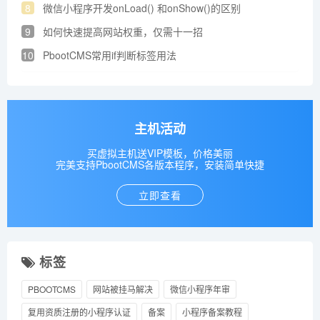
8
微信小程序开发onLoad() 和onShow()的区别
9
如何快速提高网站权重，仅需十一招
10
PbootCMS常用if判断标签用法
主机活动
买虚拟主机送VIP模板，价格美丽
完美支持PbootCMS各版本程序，安装简单快捷
立即查看
标签
PBOOTCMS
网站被挂马解决
微信小程序年审
复用资质注册的小程序认证
备案
小程序备案教程