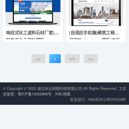
响应式化工滤料石材厂家|磨
(自适应手机端)建筑工程公
料生产企业网站模板
司网站pbootcms模板,响应
式建筑集团网站模板
<<
1
1/1
>>
© Copyright © 2023 湖北米云网络科技有限公司 All Rights Reserved. 工信
部备案：
鄂ICP备16022868号
XML地图
安全运行: 1954天20小时35分29秒