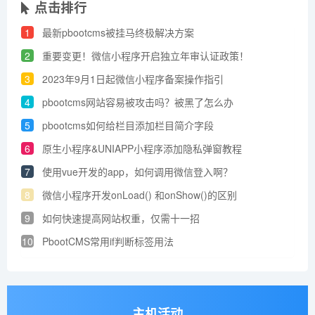
点击排行
1
最新pbootcms被挂马终极解决方案
2
重要变更！微信小程序开启独立年审认证政策！
3
2023年9月1日起微信小程序备案操作指引
4
pbootcms网站容易被攻击吗？被黑了怎么办
5
pbootcms如何给栏目添加栏目简介字段
6
原生小程序&UNIAPP小程序添加​隐私弹窗教程
7
使用vue开发的app，如何调用微信登入啊？
8
微信小程序开发onLoad() 和onShow()的区别
9
如何快速提高网站权重，仅需十一招
10
PbootCMS常用if判断标签用法
主机活动