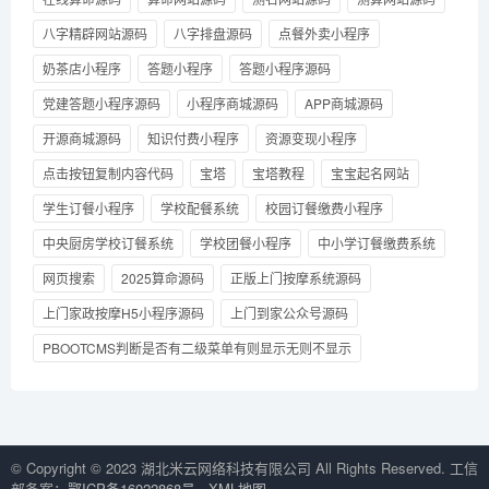
八字精辟网站源码
八字排盘源码
点餐外卖小程序
奶茶店小程序
答题小程序
答题小程序源码
党建答题小程序源码
小程序商城源码
APP商城源码
开源商城源码
知识付费小程序
资源变现小程序
点击按钮复制内容代码
宝塔
宝塔教程
宝宝起名网站
学生订餐小程序
学校配餐系统
校园订餐缴费小程序
中央厨房学校订餐系统
学校团餐小程序
中小学订餐缴费系统
网页搜索
2025算命源码
正版上门按摩系统源码
上门家政按摩H5小程序源码
上门到家公众号源码
PBOOTCMS判断是否有二级菜单有则显示无则不显示
© Copyright © 2023 湖北米云网络科技有限公司 All Rights Reserved. 工信
部备案：
鄂ICP备16022868号
XML地图