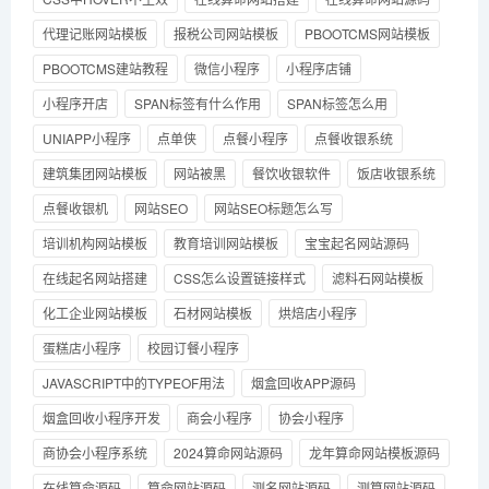
代理记账网站模板
报税公司网站模板
PBOOTCMS网站模板
PBOOTCMS建站教程
微信小程序
小程序店铺
小程序开店
SPAN标签有什么作用
SPAN标签怎么用
UNIAPP小程序
点单侠
点餐小程序
点餐收银系统
建筑集团网站模板
网站被黑
餐饮收银软件
饭店收银系统
点餐收银机
网站SEO
网站SEO标题怎么写
培训机构网站模板
教育培训网站模板
宝宝起名网站源码
在线起名网站搭建
CSS怎么设置链接样式
滤料石网站模板
化工企业网站模板
石材网站模板
烘焙店小程序
蛋糕店小程序
校园订餐小程序
JAVASCRIPT中的TYPEOF用法
烟盒回收APP源码
烟盒回收小程序开发
商会小程序
协会小程序
商协会小程序系统
2024算命网站源码
龙年算命网站模板源码
在线算命源码
算命网站源码
测名网站源码
测算网站源码