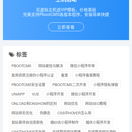
买虚拟主机送VIP模板，价格美丽
完美支持PbootCMS各版本程序，安装简单快捷
立即查看
标签
PBOOTCMS
网站被挂马解决
微信小程序年审
复用资质注册的小程序认证
备案
小程序备案教程
PBOOTCMS安全设置
PBOOTCMS二次开发
小程序隐私弹窗
UNIAPP
VUE
小程序开发
微信小程序开发
ONLOAD和ONSHOW的区别
网站优化
网站SEO教程
网站排名优化
伪静态
CSS中HOVER怎么用
鼠标悬停自动变颜色
婚纱店小程序制作
婚庆小程序开发
CSS中HOVER不生效
在线算命网站搭建
在线算命网站源码