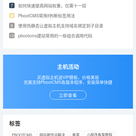
7
如何快速提高网站权重，仅需十一招
8
PbootCMS常用if判断标签用法
9
使用伪静态让虚拟主机支持域名绑定到子目录
10
pbootcms建站常用的一些组合调用代码
主机活动
买虚拟主机送VIP模板，价格美丽
完美支持PbootCMS各版本程序，安装简单快捷
立即查看
标签
PBOOTCMS
网站被挂马解决
备案
小程序备案教程