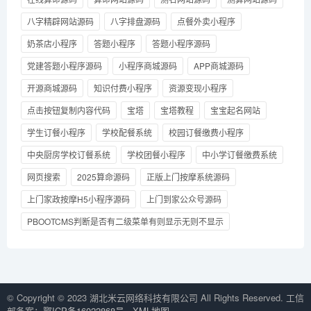
八字精辟网站源码
八字排盘源码
点餐外卖小程序
奶茶店小程序
答题小程序
答题小程序源码
党建答题小程序源码
小程序商城源码
APP商城源码
开源商城源码
知识付费小程序
资源变现小程序
点击按钮复制内容代码
宝塔
宝塔教程
宝宝起名网站
学生订餐小程序
学校配餐系统
校园订餐缴费小程序
中央厨房学校订餐系统
学校团餐小程序
中小学订餐缴费系统
网页搜索
2025算命源码
正版上门按摩系统源码
上门家政按摩H5小程序源码
上门到家公众号源码
PBOOTCMS判断是否有二级菜单有则显示无则不显示
© Copyright © 2023 湖北米云网络科技有限公司 All Rights Reserved. 工信
部备案：
鄂ICP备16022868号
XML地图