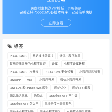
买虚拟主机送VIP模板，价格美丽
完美支持PbootCMS各版本程序，安装简单快捷
立即查看
标签
PBOOTCMS
网站被挂马解决
微信小程序年审
复用资质注册的小程序认证
备案
小程序备案教程
PBOOTCMS二次开发
PBOOTCMS安全设置
小程序隐私弹窗
UNIAPP
VUE
小程序开发
微信小程序开发
ONLOAD和ONSHOW的区别
网站优化
网站SEO教程
网站排名优化
伪静态
CSS中HOVER不生效
CSS中HOVER怎么用
鼠标悬停自动变颜色
婚纱店小程序制作
婚庆小程序开发
在线算命网站搭建