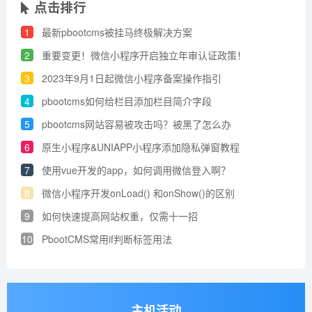
点击排行
1
最新pbootcms被挂马终极解决方案
2
重要变更！微信小程序开启独立年审认证政策！
3
2023年9月1日起微信小程序备案操作指引
4
pbootcms如何给栏目添加栏目简介字段
5
pbootcms网站容易被攻击吗？被黑了怎么办
6
原生小程序&UNIAPP小程序添加​隐私弹窗教程
7
使用vue开发的app，如何调用微信登入啊？
8
微信小程序开发onLoad() 和onShow()的区别
9
如何快速提高网站权重，仅需十一招
10
PbootCMS常用if判断标签用法
主机活动