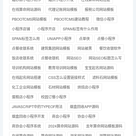
在线算命网站源码
代理记账网站模板
报税公司网站模板
PBOOTCMS网站模板
PBOOTCMS建站教程
微信小程序
小程序店铺
小程序开店
SPAN标签有什么作用
SPAN标签怎么用
UNIAPP小程序
点单侠
点餐小程序
点餐收银系统
建筑集团网站模板
网站被黑
餐饮收银软件
饭店收银系统
点餐收银机
网站SEO
网站SEO标题怎么写
培训机构网站模板
教育培训网站模板
宝宝起名网站源码
在线起名网站搭建
CSS怎么设置链接样式
滤料石网站模板
化工企业网站模板
石材网站模板
烘焙店小程序
蛋糕店小程序
校园订餐小程序
JAVASCRIPT中的TYPEOF用法
烟盒回收APP源码
烟盒回收小程序开发
商会小程序
协会小程序
商协会小程序系统
2024算命网站源码
龙年算命网站模板源码
在线算命源码
算命网站源码
测名网站源码
测算网站源码