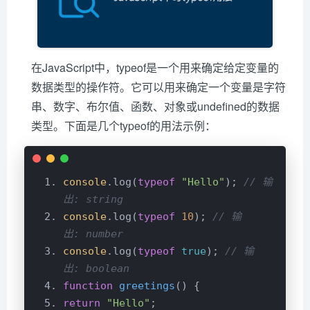
在JavaScript中，typeof是一个用来确定给定变量的
数据类型的操作符。它可以用来确定一个变量是字符
串、数字、布尔值、函数、对象或undefined的数据
类型。下面是几个typeof的用法示例：
console
.log(
typeof
"Hello"
); 
// 输
出: string
console
.log(
typeof
10
); 
// 输
出: number
console
.log(
typeof
true
); 
// 输
出: boolean
function
greetings
(
) 
return
"Hello"