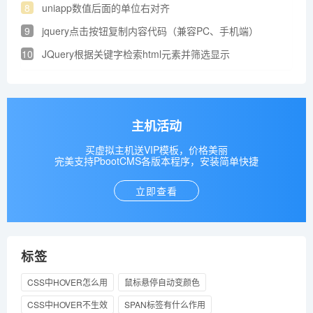
8
uniapp数值后面的单位右对齐
9
jquery点击按钮复制内容代码（兼容PC、手机端）
10
JQuery根据关键字检索html元素并筛选显示
主机活动
买虚拟主机送VIP模板，价格美丽
完美支持PbootCMS各版本程序，安装简单快捷
立即查看
标签
CSS中HOVER怎么用
鼠标悬停自动变颜色
CSS中HOVER不生效
SPAN标签有什么作用